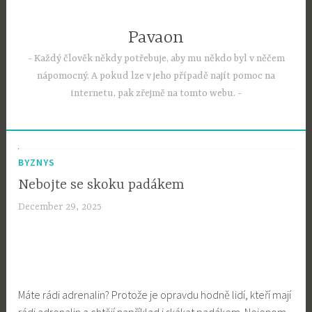
Skip
to
Pavaon
content
Každý člověk někdy potřebuje, aby mu někdo byl v něčem
nápomocný. A pokud lze v jeho případě najít pomoc na
internetu, pak zřejmě na tomto webu.
BYZNYS
Nebojte se skoku padákem
December 29, 2025
Máte rádi adrenalin? Protože je opravdu hodně lidí, kteří mají