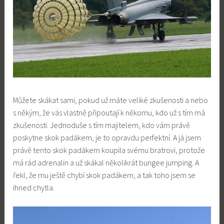
Můžete skákat sami, pokud už máte veliké zkušenosti a nebo
s někým, že vás vlastně připoutají k někomu, kdo už s tím má
zkušenosti. Jednoduše s tím majitelem, kdo vám právě
poskytne skok padákem, je to opravdu perfektní. A já jsem
právě tento skok padákem koupila svému bratrovi, protože
má rád adrenalin a už skákal několikrát bungee jumping. A
řekl, že mu ještě chybí skok padákem, a tak toho jsem se
ihned chytla.