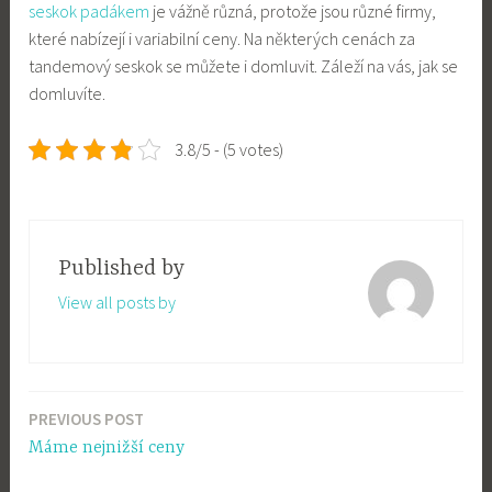
seskok padákem
je vážně různá, protože jsou různé firmy,
které nabízejí i variabilní ceny. Na některých cenách za
tandemový seskok se můžete i domluvit. Záleží na vás, jak se
domluvíte.
3.8/5 - (5 votes)
Published by
View all posts by
PREVIOUS POST
Post
Máme nejnižší ceny
navigation