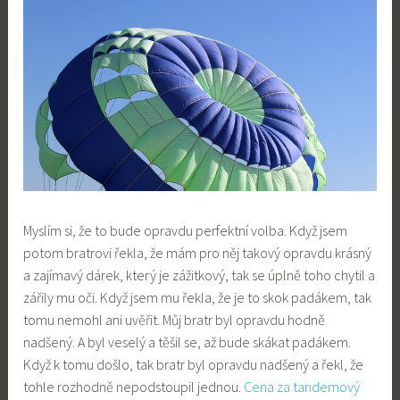
Myslím si, že to bude opravdu perfektní volba. Když jsem
potom bratrovi řekla, že mám pro něj takový opravdu krásný
a zajímavý dárek, který je zážitkový, tak se úplně toho chytil a
zářily mu oči. Když jsem mu řekla, že je to skok padákem, tak
tomu nemohl ani uvěřit. Můj bratr byl opravdu hodně
nadšený. A byl veselý a těšil se, až bude skákat padákem.
Když k tomu došlo, tak bratr byl opravdu nadšený a řekl, že
tohle rozhodně nepodstoupil jednou.
Cena za tandemový