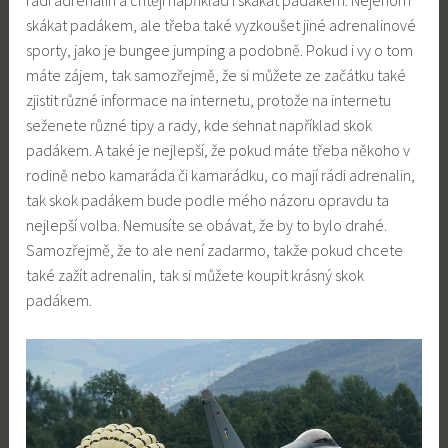
rádi adrenalin a chtějí například i skákat padákem. Nejenom
skákat padákem, ale třeba také vyzkoušet jiné adrenalinové
sporty, jako je bungee jumping a podobně. Pokud i vy o tom
máte zájem, tak samozřejmě, že si můžete ze začátku také
zjistit různé informace na internetu, protože na internetu
seženete různé tipy a rady, kde sehnat například skok
padákem. A také je nejlepší, že pokud máte třeba někoho v
rodině nebo kamaráda či kamarádku, co mají rádi adrenalin,
tak skok padákem bude podle mého názoru opravdu ta
nejlepší volba. Nemusíte se obávat, že by to bylo drahé.
Samozřejmě, že to ale není zadarmo, takže pokud chcete
také zažít adrenalin, tak si můžete koupit krásný skok
padákem.