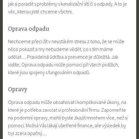
jak si poradit s problémy s kanalizační sítí či s odpady. A to je
věc, kterou jistě chceme všichni.
Oprava odpadu
Nechceme přeci žít v neustálém stresu z toho, že se může
něco pokazit a my nebudeme vědět, co s tím máme
udělat… Pravidelná údržba a prevence je důležitá. Jak
vidíte,
Oprava odpadu
může pomoci při všech potížích,
které jsou spojeny s fungováním odpadů.
Opravy
Oprava odpadu může obsahovat i komplikované úkony, na
které je potřeba zavolat si profesionální firmu. Zapomeňte
na podomní opravy, mohli byste zkazit mnohem více, než si
pomoci. Možná Vás lákají ušetřené finance, ale výsledek by
byl zcela opačný…