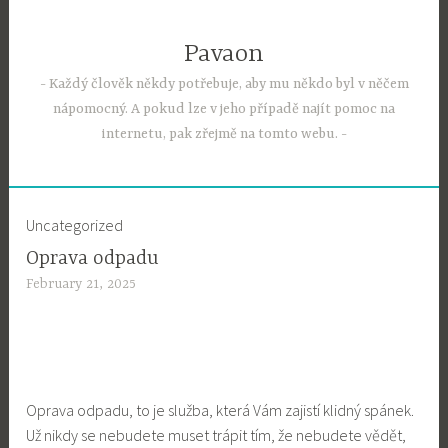
Skip
to
Pavaon
content
Každý člověk někdy potřebuje, aby mu někdo byl v něčem
nápomocný. A pokud lze v jeho případě najít pomoc na
internetu, pak zřejmě na tomto webu.
Uncategorized
Oprava odpadu
February 21, 2025
Oprava odpadu, to je služba, která Vám zajistí klidný spánek.
Už nikdy se nebudete muset trápit tím, že nebudete vědět,