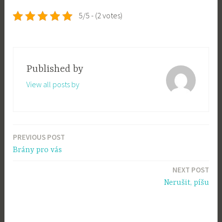
5/5 - (2 votes)
Published by
View all posts by
PREVIOUS POST
Post
Brány pro vás
navigation
NEXT POST
Nerušit, píšu