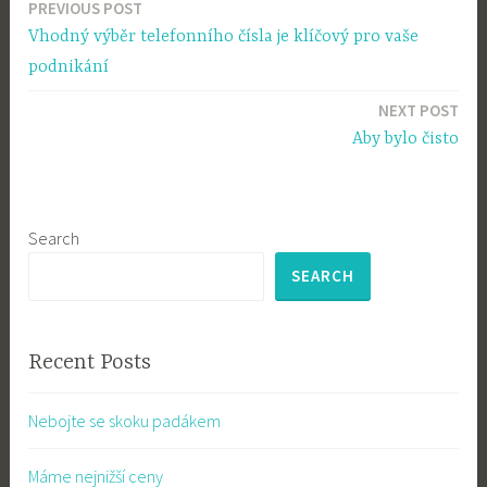
PREVIOUS POST
Post
Vhodný výběr telefonního čísla je klíčový pro vaše
navigation
podnikání
NEXT POST
Aby bylo čisto
Search
SEARCH
Recent Posts
Nebojte se skoku padákem
Máme nejnižší ceny