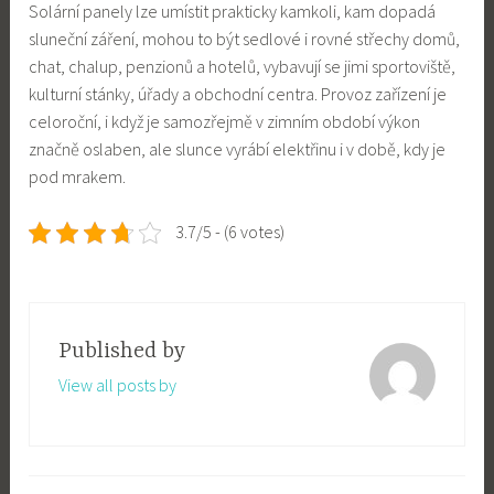
Solární panely lze umístit prakticky kamkoli, kam dopadá
sluneční záření, mohou to být sedlové i rovné střechy domů,
chat, chalup, penzionů a hotelů, vybavují se jimi sportoviště,
kulturní stánky, úřady a obchodní centra. Provoz zařízení je
celoroční, i když je samozřejmě v zimním období výkon
značně oslaben, ale slunce vyrábí elektřinu i v době, kdy je
pod mrakem.
3.7/5 - (6 votes)
Published by
View all posts by