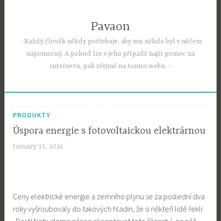
Skip
to
Pavaon
content
Každý člověk někdy potřebuje, aby mu někdo byl v něčem
nápomocný. A pokud lze v jeho případě najít pomoc na
internetu, pak zřejmě na tomto webu.
PRODUKTY
Úspora energie s fotovoltaickou elektrárnou
January 13, 2024
Ceny elektrické energie a zemního plynu se za poslední dva
roky vyšroubovaly do takových hladin, že si někteří lidé řekli: