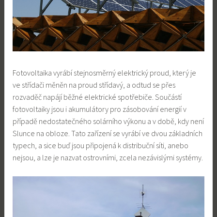
Fotovoltaika vyrábí stejnosměrný elektrický proud, který je
ve střídači měněn na proud střídavý, a odtud se přes
rozvaděč napájí běžné elektrické spotřebiče. Součástí
fotovoltaiky jsou i akumulátory pro zásobování energií v
případě nedostatečného solárního výkonu a v době, kdy není
Slunce na obloze. Tato zařízení se vyrábí ve dvou základních
typech, a sice buď jsou připojená k distribuční síti, anebo
nejsou, a lze je nazvat ostrovními, zcela nezávislými systémy.