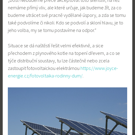
„Dost! Nebudeme přece akceptovat toto šílenství, na něž
nemáme přímý vliv, ale které určuje, jak budeme žít, za co
budeme utrácet své pracně vydělané úspory, a zda se tomu
také podvolíme či nikoli. Kdo se podvolí a skloní hlavu, je to
jeho volba, my se tomu postavíme na odpor.“
Situace se dá naštěstí řešit velmi efektivně, a sice
přechodem z plynového kotle na topení dřevem, a co se
týče distribuční soustavy, tu lze částečně nebo zcela
zastoupit fotovoltaickou elektrárnou
https://www.joyce-
energie.cz/fotovoltaika-rodinny-dum/
.