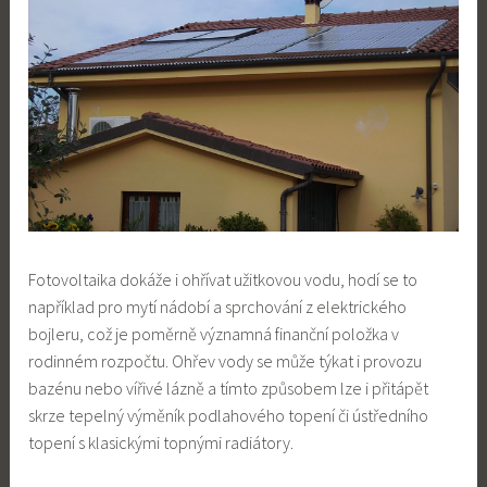
Fotovoltaika dokáže i ohřívat užitkovou vodu, hodí se to
například pro mytí nádobí a sprchování z elektrického
bojleru, což je poměrně významná finanční položka v
rodinném rozpočtu. Ohřev vody se může týkat i provozu
bazénu nebo vířivé lázně a tímto způsobem lze i přitápět
skrze tepelný výměník podlahového topení či ústředního
topení s klasickými topnými radiátory.