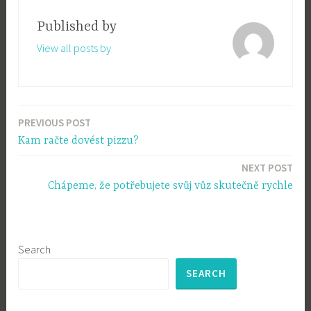
Published by
View all posts by
PREVIOUS POST
Post
Kam račte dovést pizzu?
navigation
NEXT POST
Chápeme, že potřebujete svůj vůz skutečně rychle
Search
SEARCH