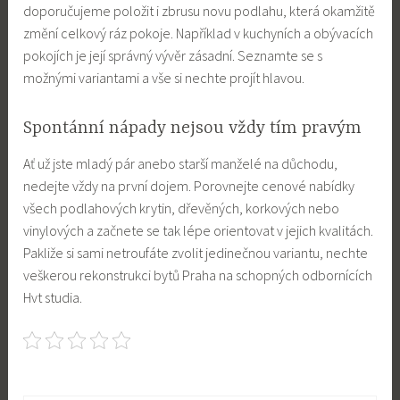
doporučujeme položit i zbrusu novu podlahu, která okamžitě
změní celkový ráz pokoje. Například v kuchyních a obývacích
pokojích je její správný vývěr zásadní. Seznamte se s
možnými variantami a vše si nechte projít hlavou.
Spontánní nápady nejsou vždy tím pravým
Ať už jste mladý pár anebo starší manželé na důchodu,
nedejte vždy na první dojem. Porovnejte cenové nabídky
všech podlahových krytin, dřevěných, korkových nebo
vinylových a začnete se tak lépe orientovat v jejich kvalitách.
Pakliže si sami netroufáte zvolit jedinečnou variantu, nechte
veškerou rekonstrukci bytů Praha na schopných odbornících
Hvt studia.