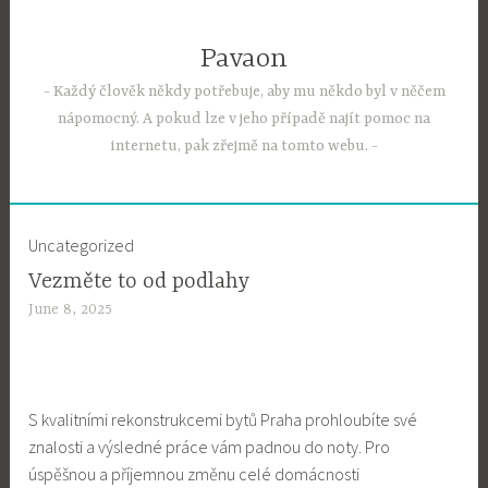
Skip
to
Pavaon
content
Každý člověk někdy potřebuje, aby mu někdo byl v něčem
nápomocný. A pokud lze v jeho případě najít pomoc na
internetu, pak zřejmě na tomto webu.
Uncategorized
Vezměte to od podlahy
June 8, 2025
S kvalitními
rekonstrukcemi bytů Praha
prohloubíte své
znalosti a výsledné práce vám padnou do noty. Pro
úspěšnou a příjemnou změnu celé domácnosti