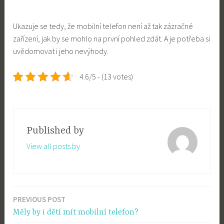
Ukazuje se tedy, že mobilní telefon není až tak zázračné
zařízení, jak by se mohlo na první pohled zdát. A je potřeba si
uvědomovat i jeho nevýhody.
4.6/5 - (13 votes)
Published by
View all posts by
PREVIOUS POST
Post
Měly by i dětí mít mobilní telefon?
navigation