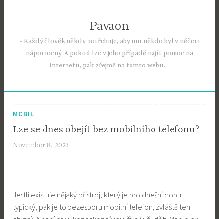
Skip
to
Pavaon
content
Každý člověk někdy potřebuje, aby mu někdo byl v něčem
nápomocný. A pokud lze v jeho případě najít pomoc na
internetu, pak zřejmě na tomto webu.
MOBIL
Lze se dnes obejít bez mobilního telefonu?
November 8, 2023
Jestli existuje nějaký přístroj, který je pro dnešní dobu
typický, pak je to bezesporu mobilní telefon, zvláště ten