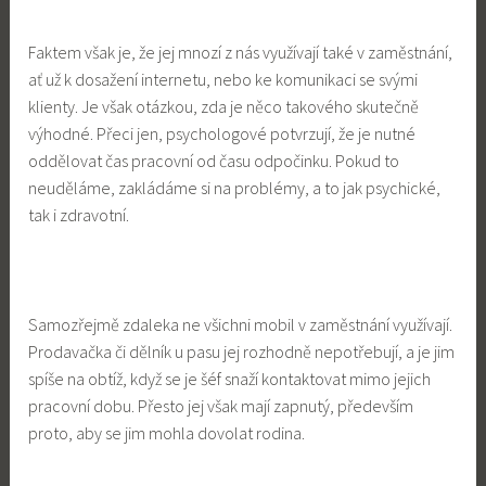
Faktem však je, že jej mnozí z nás využívají také v zaměstnání,
ať už k dosažení internetu, nebo ke komunikaci se svými
klienty. Je však otázkou, zda je něco takového skutečně
výhodné. Přeci jen, psychologové potvrzují, že je nutné
oddělovat čas pracovní od času odpočinku. Pokud to
neuděláme, zakládáme si na problémy, a to jak psychické,
tak i zdravotní.
Samozřejmě zdaleka ne všichni mobil v zaměstnání využívají.
Prodavačka či dělník u pasu jej rozhodně nepotřebují, a je jim
spíše na obtíž, když se je šéf snaží kontaktovat mimo jejich
pracovní dobu. Přesto jej však mají zapnutý, především
proto, aby se jim mohla dovolat rodina.