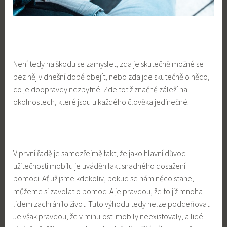
Není tedy na škodu se zamyslet, zda je skutečně možné se
bez něj v dnešní době obejít, nebo zda jde skutečně o něco,
co je doopravdy nezbytné. Zde totiž značně záleží na
okolnostech, které jsou u každého člověka jedinečné.
V první řadě je samozřejmě fakt, že jako hlavní důvod
užitečnosti mobilu je uváděn fakt snadného dosažení
pomoci. Ať už jsme kdekoliv, pokud se nám něco stane,
můžeme si zavolat o pomoc. A je pravdou, že to již mnoha
lidem zachránilo život. Tuto výhodu tedy nelze podceňovat.
Je však pravdou, že v minulosti mobily neexistovaly, a lidé