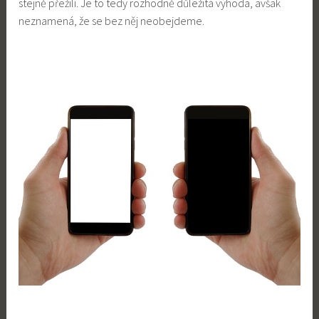
stejně přežili. Je to tedy rozhodně důležitá výhoda, avšak
neznamená, že se bez něj neobejdeme.