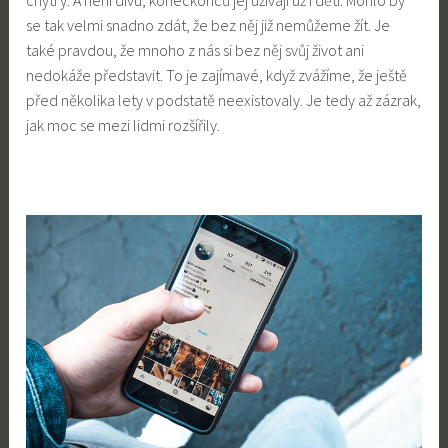
chytrý. A není divu, koneckonců jej užívají už i děti. Mohlo by
se tak velmi snadno zdát, že bez něj již nemůžeme žít. Je
také pravdou, že mnoho z nás si bez něj svůj život ani
nedokáže představit. To je zajímavé, když zvážíme, že ještě
před několika lety v podstatě neexistovaly. Je tedy až zázrak,
jak moc se mezi lidmi rozšířily.