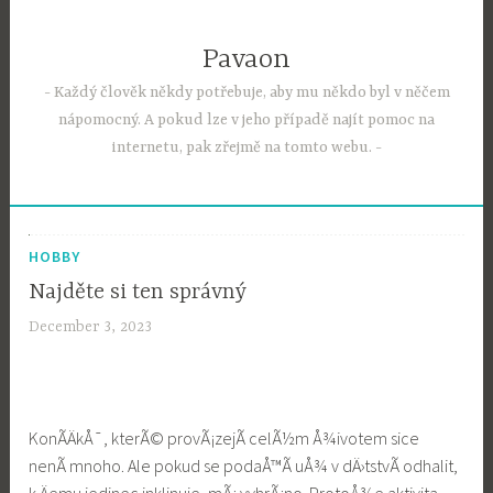
Skip
to
Pavaon
content
Každý člověk někdy potřebuje, aby mu někdo byl v něčem
nápomocný. A pokud lze v jeho případě najít pomoc na
internetu, pak zřejmě na tomto webu.
HOBBY
Najděte si ten správný
December 3, 2023
KonÃ­ÄkÅ¯, kterÃ© provÃ¡zejÃ­ celÃ½m Å¾ivotem sice
nenÃ­ mnoho. Ale pokud se podaÅ™Ã­ uÅ¾ v dÄ›tstvÃ­ odhalit,