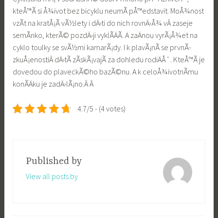
kteÅ™Ã­ si Å¾ivot bez bicyklu neumÃ­ pÅ™edstavit. MoÅ¾nost
vzÃ­t na kratÅ¡Ã­ vÃ½lety i dÄ›ti do nich rovnÄ›Å¾ vÂ zaseje
semÃ­nko, kterÃ© pozdÄ›ji vyklÃ­ÄÃ­. A zaÄnou vyrÃ¡Å¾et na
cyklo toulky se svÃ½mi kamarÃ¡dy. I k plavÃ¡nÃ­ se prvnÃ­
zkuÅ¡enostiÂ dÄ›tÃ­ zÃ­skÃ¡vajÃ­ za dohledu rodiÄÅ¯. KteÅ™Ã­ je
dovedou do plaveckÃ©ho bazÃ©nu. A k celoÅ¾ivotnÃ­mu
konÃ­Äku je zadÄ›lÃ¡no.Â Â
4.7/5 - (4 votes)
Published by
View all posts by