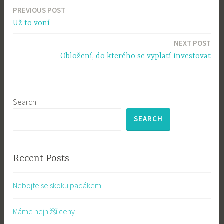
PREVIOUS POST
Post
Už to voní
navigation
NEXT POST
Obložení, do kterého se vyplatí investovat
Search
SEARCH
Recent Posts
Nebojte se skoku padákem
Máme nejnižší ceny